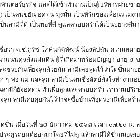
เตอร์ธุรกิจ และได้เข้าทำงานเป็นผู้บริหารฝ่ายขายที
 เป็นคนขยัน อดทน มุ่งมั่น เป็นที่รักของเพื่อนร่วมง
็นสามีที่ดี เป็นพ่อที่ดี ดูแลครอบครัวได้เป็นอย่างดี
้ชื่อว่า ด.ช.ภูริช โภคินกิติพัฒน์ น้องลิปตัน ความหมาย
หนาแน่นดุจดั่งแผ่นดิน ผู้ที่เกิดมาพร้อมปัญญา อายุ ๔ 
 และช่วยกันเลี้ยงลูกด้วยกัน สามีเคยพูดไว้ว่าโตขึ้นมา
ๆ พ่อ แม่ และลูก สามีเป็นคนซื่อสัตย์ตั้งใจทำงานอย่า
หนสามีก็ยังอดทน ทำเพื่อลูกและครอบครัว เราร่วมป
ของลูก สามีเคยคุยกันไว้ว่าจะซื้อบ้านที่อุดรธานีเพื่อ
ดคิดขึ้น เมื่อวันที่ ๒๔ ธันวาคม ๒๕๖๘ เวลา ๐๗.๒๐ น.
ดประตูรถยนต์ออกมาโดยที่ไม่ดู แล้วสามีได้ขี่รถมอเต