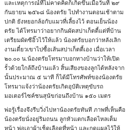
และเหตุการณ์ที่ไม่คาดคิดก็เกิดขึ้นเมื่อวันที่ ๒๙
กันยายน ๒๕๖๘ น้องตรัย ไปทำงานตอนเช้าตาม
ปกติ ยังหยอกล้อกับแมวที่เลี้ยงไว้ ตอนเย็นน้อง
ตรัย ได้โทรมาว่าอยากกินผัดสปาเก็ตตี้แต่ที่บ้าน
เตรียมผัดซีอิ๊วไว้ให้แล้ว น้องตรัยบอกว่าหลังเลิก
งานเดี๋ยวเขาไปซื้อเส้นสปาเก็ตตี้เอง เมื่อเวลา
๒๐.๐๐ น.น้องตรัยโทรมาบอกทางบ้านว่าให้เปิด
รั้วด้วยใกล้ถึงบ้านแล้ว สิ้นเสียงของลูกได้หลังจาก
นั้นประมาณ ๕ นาที ก็ได้มีโทรศัพท์ของน้องตรัย
โทรมาแจ้งว่าน้องตรัยเกิดอุบัติเหตุขับรถ
มอเตอร์ไซค์ชนสุนัขก่อนถึงบ้าน ๑๕๐ เมตร
พ่อรู้เรื่องจึงรีบวิ่งไปหาน้องตรัยทันที ภาพที่เห็นคือ
น้องตรัยนั่งอยู่ริมถนน ลูกหัวแตกเลือดไหลเต็ม
หน้า พ่อเอาผ้าเช็ดเลือดที่หน้า และกดแผลไว้ให้