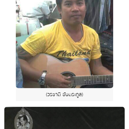
(วรชาติ ขันตระกูล)