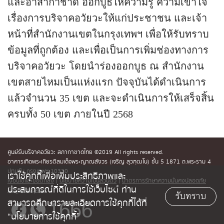
และอาสากาชาด ออกบูธให้ความรู้ ความเข้าใจ
เรื่องการบริจาคอวัยวะให้แก่ประชาชน และเจ้า
หน้าที่สำนักงานเขตในกรุงเทพฯ เพื่อให้รับทราบ
ข้อมูลที่ถูกต้อง และเพื่อเป็นการเพิ่มช่องทางการ
บริจาคอวัยวะ โดยนำร่องออกบูธ ณ สำนักงาน
เขตสายไหมเป็นแห่งแรก ปัจจุบันได้ดำเนินการ
แล้วจำนวน 35 เขต และจะดำเนินการให้เสร็จสิ้น
ครบทั้ง 50 เขต ภายในปี 2568
ศูนย์รับบริจาคอวัยวะ สภากาชาดไทย ©2019 All rights reserved.
อาคารเทิดพระเกียรติสมเด็จพระญาณสังวร (เจริญ สุวฑฺฒโน) ชั้น 5 1871 ถ.พระราม 4
ปทุมวัน กรุงเทพฯ 10330
เราใช้คุกกี้เพื่อเพิ่มประสิทธิภาพและ
เงื่อนไขและข้อตกลง
|
นโยบายความเป็นส่วนตัว
|
มาตรการรักษาความมั่นคงปลอดภัย
ประสบการณ์ที่ดีในการใช้เว็บไซต์ ท่าน
ข้อมูลส่วนบุคคล
รับทราบ
สามารถศึกษารายละเอียดการใช้คุกกี้ได้ที่
“นโยบายการใช้คุกกี้”