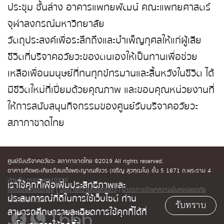
ประชุม ชั้นล่าง อาคารแพทยพัฒน์ คณะแพทยศาสตร์
จุฬาลงกรณ์มหาวิทยาลัย
วัตถุประสงค์เพื่อระลึกถึงและบำเพ็ญกุศลให้แก่ผู้เสีย
ชีวิตที่บริจาคอวัยวะของตนเองให้เป็นทานเพื่อช่วย
เหลือเพื่อนมนุษย์ที่ทนทุกข์ทรมานและสิ้นหวังในชีวิต ได้
มีชีวิตใหม่ที่เปี่ยมด้วยคุณภาพ และขอบคุณหน่วยงานที่
ให้การสนับสนุนกิจกรรมของศูนย์รับบริจาคอวัยวะ
สภากาชาดไทย
ศูนย์รับบริจาคอวัยวะ สภากาชาดไทย ©2019 All rights reserved.
อาคารเทิดพระเกียรติสมเด็จพระญาณสังวร (เจริญ สุวฑฺฒโน) ชั้น 5 1871 ถ.พระราม 4
ปทุมวัน กรุงเทพฯ 10330
เราใช้คุกกี้เพื่อเพิ่มประสิทธิภาพและ
เงื่อนไขและข้อตกลง
|
นโยบายความเป็นส่วนตัว
|
มาตรการรักษาความมั่นคงปลอดภัย
ประสบการณ์ที่ดีในการใช้เว็บไซต์ ท่าน
ข้อมูลส่วนบุคคล
รับทราบ
สามารถศึกษารายละเอียดการใช้คุกกี้ได้ที่